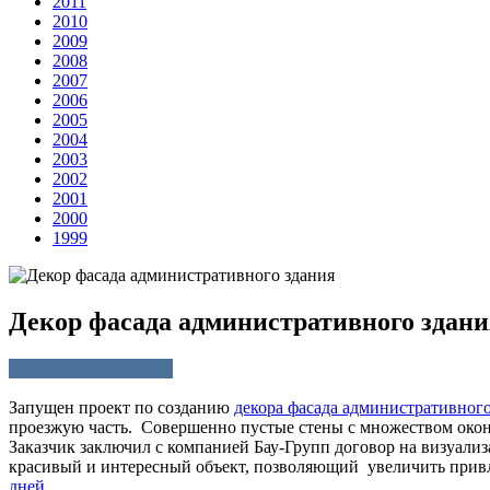
2011
2010
2009
2008
2007
2006
2005
2004
2003
2002
2001
2000
1999
Декор фасада административного здани
Запущен проект по созданию
декора фасада административного
проезжую часть. Совершенно пустые стены с множеством окон
Заказчик заключил с компанией Бау-Групп договор на визуализ
красивый и интересный объект, позволяющий увеличить привл
дней
.